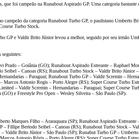
as, que foi campeão na Runabout Aspirado GP. Uma categoria bastante
omo campeão da categoria Runabout Turbo GP, o paulistano Umberto Bri
 Course Turbo Stock.
o GP e Valdir Brito Júnior levou a melhor, seguido por seu irmão Umber
 seguintes:
Davi Prado – Goiânia (GO); Runabout Aspirado Estreante – Raphael Mo
o Seibel – Canoas (RS); Runabout Turbo Stock – Valdir Brito Júnior 
Hernandarias – Paraguai; Runabout Turbo GP – Valdir Scremin – Herna
 – Marcos Antonio Regis – Porto Alegre (RS); Super Course Turbo Est
mited – Valdir Scremin – Hernandarias – Paraguai; Super Course Turbo
ia (GO) e Freestyle Pro Open – Wesley Silveira – São Paulo (SP).
berto Marques Filho – Araraquara (SP); Runabout Aspirado Estreante
 – Fillipe Bertodo Seibel – Canoas (RS); Runabout Turbo Stock – Vald
 Valdir Brito Júnior – São Paulo (SP); Runabut Turbo GP – Umberto B
– Marcos Antonio Régis – Porto Alegre (RS); Super Course Turbo Estr