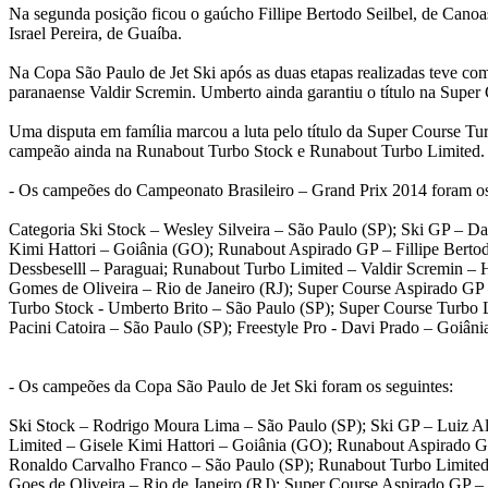
Na segunda posição ficou o gaúcho Fillipe Bertodo Seilbel, de Cano
Israel Pereira, de Guaíba.
Na Copa São Paulo de Jet Ski após as duas etapas realizadas teve c
paranaense Valdir Scremin. Umberto ainda garantiu o título na Super
Uma disputa em família marcou a luta pelo título da Super Course Turb
campeão ainda na Runabout Turbo Stock e Runabout Turbo Limited.
- Os campeões do Campeonato Brasileiro – Grand Prix 2014 foram os
Categoria Ski Stock – Wesley Silveira – São Paulo (SP); Ski GP – 
Kimi Hattori – Goiânia (GO); Runabout Aspirado GP – Fillipe Bertod
Dessbeselll – Paraguai; Runabout Turbo Limited – Valdir Scremin – 
Gomes de Oliveira – Rio de Janeiro (RJ); Super Course Aspirado GP
Turbo Stock - Umberto Brito – São Paulo (SP); Super Course Turbo Li
Pacini Catoira – São Paulo (SP); Freestyle Pro - Davi Prado – Goiân
- Os campeões da Copa São Paulo de Jet Ski foram os seguintes:
Ski Stock – Rodrigo Moura Lima – São Paulo (SP); Ski GP – Luiz Al
Limited – Gisele Kimi Hattori – Goiânia (GO); Runabout Aspirado GP
Ronaldo Carvalho Franco – São Paulo (SP); Runabout Turbo Limited –
Goes de Oliveira – Rio de Janeiro (RJ); Super Course Aspirado GP 