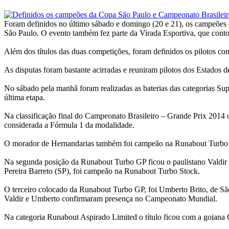
Foram definidos no último sábado e domingo (20 e 21), os campeões 
São Paulo. O evento também fez parte da Virada Esportiva, que contou
Além dos títulos das duas competições, foram definidos os pilotos c
As disputas foram bastante acirradas e reuniram pilotos dos Estados 
No sábado pela manhã foram realizadas as baterias das categorias Supe
última etapa.
Na classificação final do Campeonato Brasileiro – Grande Prix 2014 o
considerada a Fórmula 1 da modalidade.
O morador de Hernandarias também foi campeão na Runabout Turbo 
Na segunda posição da Runabout Turbo GP ficou o paulistano Valdir 
Pereira Barreto (SP), foi campeão na Runabout Turbo Stock.
O terceiro colocado da Runabout Turbo GP, foi Umberto Brito, de S
Valdir e Umberto confirmaram presença no Campeonato Mundial.
Na categoria Runabout Aspirado Limited o título ficou com a goiana G