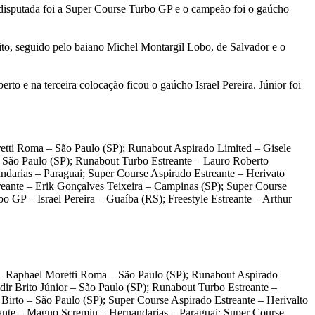
 disputada foi a Super Course Turbo GP e o campeão foi o gaúcho
to, seguido pelo baiano Michel Montargil Lobo, de Salvador e o
to e na terceira colocação ficou o gaúcho Israel Pereira. Júnior foi
retti Roma – São Paulo (SP); Runabout Aspirado Limited – Gisele
– São Paulo (SP); Runabout Turbo Estreante – Lauro Roberto
ndarias – Paraguai; Super Course Aspirado Estreante – Herivato
reante – Erik Gonçalves Teixeira – Campinas (SP); Super Course
 GP – Israel Pereira – Guaíba (RS); Freestyle Estreante – Arthur
 – Raphael Moretti Roma – São Paulo (SP); Runabout Aspirado
ir Brito Júnior – São Paulo (SP); Runabout Turbo Estreante –
irto – São Paulo (SP); Super Course Aspirado Estreante – Herivalto
eante – Magno Scremin – Hernandarias – Paraguai; Super Course