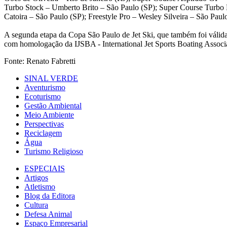
Turbo Stock – Umberto Brito – São Paulo (SP); Super Course Turbo Li
Catoira – São Paulo (SP); Freestyle Pro – Wesley Silveira – São Paul
A segunda etapa da Copa São Paulo de Jet Ski, que também foi válida 
com homologação da IJSBA - International Jet Sports Boating Associ
Fonte: Renato Fabretti
SINAL VERDE
Aventurismo
Ecoturismo
Gestão Ambiental
Meio Ambiente
Perspectivas
Reciclagem
Água
Turismo Religioso
ESPECIAIS
Artigos
Atletismo
Blog da Editora
Cultura
Defesa Animal
Espaço Empresarial