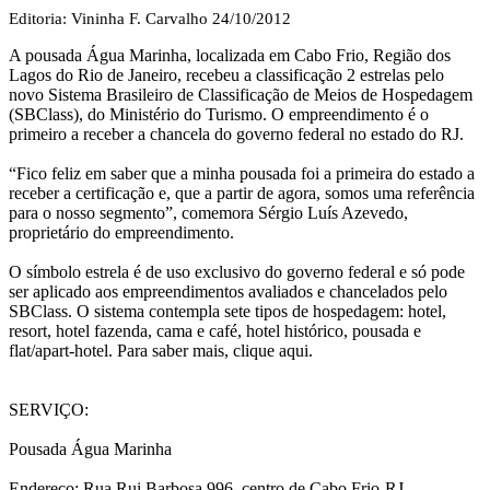
Editoria: Vininha F. Carvalho
24/10/2012
A pousada Água Marinha, localizada em Cabo Frio, Região dos
Lagos do Rio de Janeiro, recebeu a classificação 2 estrelas pelo
novo Sistema Brasileiro de Classificação de Meios de Hospedagem
(SBClass), do Ministério do Turismo. O empreendimento é o
primeiro a receber a chancela do governo federal no estado do RJ.
“Fico feliz em saber que a minha pousada foi a primeira do estado a
receber a certificação e, que a partir de agora, somos uma referência
para o nosso segmento”, comemora Sérgio Luís Azevedo,
proprietário do empreendimento.
O símbolo estrela é de uso exclusivo do governo federal e só pode
ser aplicado aos empreendimentos avaliados e chancelados pelo
SBClass. O sistema contempla sete tipos de hospedagem: hotel,
resort, hotel fazenda, cama e café, hotel histórico, pousada e
flat/apart-hotel. Para saber mais, clique aqui.
SERVIÇO:
Pousada Água Marinha
Endereço: Rua Rui Barbosa 996, centro de Cabo Frio-RJ