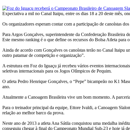
Expectativa a mil no Canal Itaipu, entre os dias 18 a 20 deste mês, 
Os organizadores esperam contar com a participação de canoístas do
Para Argos Gonçalves, superintendente da Confederação Brasileira de
Este mesmo ranking é o que define os recursos do Bolsa Atleta para o
Ainda de acordo com Gonçalves os canoístas terão no Canal Itaipu uma
outro patamar de competição e organização”.
A estrutura em Foz do Iguaçu já recebeu vários eventos internaci
seletivas internacionais para os Jogos Olímpicos de Pequim.
O atleta Pedro Henrique Gonçalves, o “Pepe” bicampeão no K1 Masculin
ano.
Atualmente a Canoagem Brasileira vive um bom momento. A parceria c
Para o treinador principal da equipe, Ettore Ivaldi, a Canoagem Slalo
relação ao melhor barco da prova.
Neste ano de 2013 a atleta Ana Sátila conquistou uma medalha inédita
conseguiu chegar à final do Campeonato Mundial Sub-23 e hoje já de