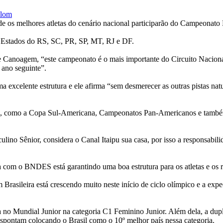
onde os melhores atletas do cenário nacional participarão do Campeonat
s Estados do RS, SC, PR, SP, MT, RJ e DF.
 Canoagem, “este campeonato é o mais importante do Circuito Nacional
 ano seguinte”.
 excelente estrutura e ele afirma “sem desmerecer as outras pistas natu
onais, como a Copa Sul-Americana, Campeonatos Pan-Americanos e ta
o Sênior, considera o Canal Itaipu sua casa, por isso a responsabilid
om o BNDES está garantindo uma boa estrutura para os atletas e os re
m Brasileira está crescendo muito neste início de ciclo olímpico e a exp
 no Mundial Junior na categoria C1 Feminino Junior. Além dela, a dupl
spontam colocando o Brasil como o 10º melhor país nessa categoria.