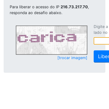
Para liberar o acesso
do IP
216.73.217.70
,
responda ao desafio abaixo.
Digite 
lado no
[trocar imagem]