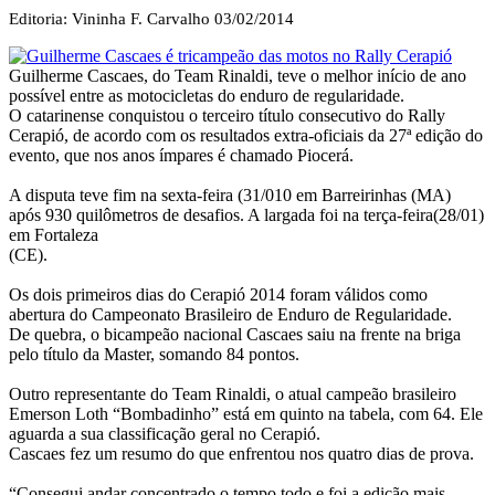
Editoria: Vininha F. Carvalho
03/02/2014
Guilherme Cascaes, do Team Rinaldi, teve o melhor início de ano
possível entre as motocicletas do enduro de regularidade.
O catarinense conquistou o terceiro título consecutivo do Rally
Cerapió, de acordo com os resultados extra-oficiais da 27ª edição do
evento, que nos anos ímpares é chamado Piocerá.
A disputa teve fim na sexta-feira (31/010 em Barreirinhas (MA)
após 930 quilômetros de desafios. A largada foi na terça-feira(28/01)
em Fortaleza
(CE).
Os dois primeiros dias do Cerapió 2014 foram válidos como
abertura do Campeonato Brasileiro de Enduro de Regularidade.
De quebra, o bicampeão nacional Cascaes saiu na frente na briga
pelo título da Master, somando 84 pontos.
Outro representante do Team Rinaldi, o atual campeão brasileiro
Emerson Loth “Bombadinho” está em quinto na tabela, com 64. Ele
aguarda a sua classificação geral no Cerapió.
Cascaes fez um resumo do que enfrentou nos quatro dias de prova.
“Consegui andar concentrado o tempo todo e foi a edição mais