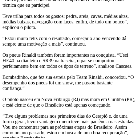
técnica que eu participei.
Teve trilha para todos os gostos: pedra, areia, cavas, médias altas,
médias baixas, navegação com laços, enfim, de tudo um pouco”,
explicou o piloto.
“Estou muito feliz com o resultado, começar o ano vencendo dá
sempre uma motivação a mais”, continuou.
Os pneus Rinaldi também foram importantes na conquista. “Usei
HE40 na dianteira e SR39 na traseira, o par se comportou
perfeitamente bem em todos os tipos de terreno”, analisou Cascaes.
Bombadinho, que fez sua estreia pelo Team Rinaldi, concordou. “O
desempenho dos pneus foi um show, me passou bastante
confiança.”
O piloto nasceu em Nova Friburgo (RJ) mas mora em Curitiba (PR),
e está ciente de que o Brasileiro está apenas começando.
“Tive alguns problemas nos primeiros dias do Cerapió e, de uma
forma geral, levou vantagem quem teve mais paciência nas estradas.
Vou me concentrar para as próximas etapas do Brasileiro. Assim
como no ano passado, estou em busca de uma boa recuperação”,