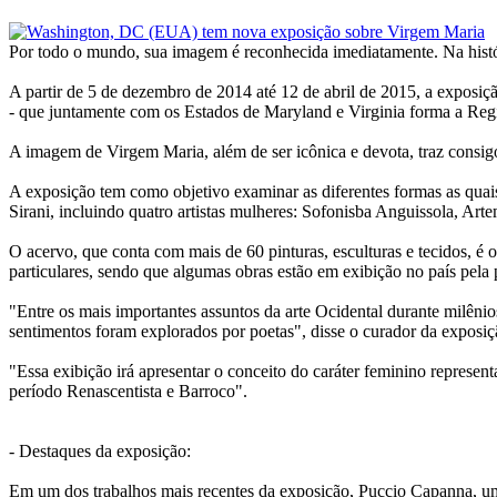
Por todo o mundo, sua imagem é reconhecida imediatamente. Na históri
A partir de 5 de dezembro de 2014 até 12 de abril de 2015, a expo
- que juntamente com os Estados de Maryland e Virginia forma a Regi
A imagem de Virgem Maria, além de ser icônica e devota, traz consigo d
A exposição tem como objetivo examinar as diferentes formas as quai
Sirani, incluindo quatro artistas mulheres: Sofonisba Anguissola, Arte
O acervo, que conta com mais de 60 pinturas, esculturas e tecidos, é o
particulares, sendo que algumas obras estão em exibição no país pela 
"Entre os mais importantes assuntos da arte Ocidental durante milênio
sentimentos foram explorados por poetas", disse o curador da expos
"Essa exibição irá apresentar o conceito do caráter feminino represe
período Renascentista e Barroco".
- Destaques da exposição:
Em um dos trabalhos mais recentes da exposição, Puccio Capanna, u