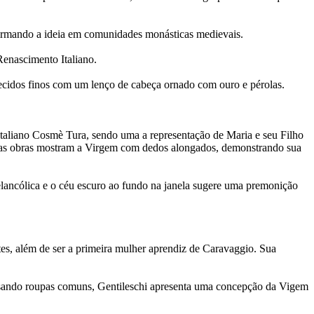
firmando a ideia em comunidades monásticas medievais.
Renascimento Italiano.
tecidos finos com um lenço de cabeça ornado com ouro e pérolas.
a italiano Cosmè Tura, sendo uma a representação de Maria e seu Filho
s as obras mostram a Virgem com dedos alongados, demonstrando sua
lancólica e o céu escuro ao fundo na janela sugere uma premonição
tes, além de ser a primeira mulher aprendiz de Caravaggio. Sua
ando roupas comuns, Gentileschi apresenta uma concepção da Vigem