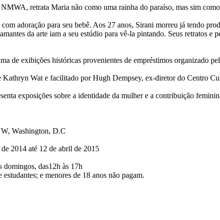
do NMWA, retrata Maria não como uma rainha do paraíso, mas sim como 
om adoração para seu bebê. Aos 27 anos, Sirani morreu já tendo produ
amantes da arte iam a seu estúdio para vê-la pintando. Seus retratos e
rama de exibições históricas provenientes de empréstimos organizado
 Kathryn Wat e facilitado por Hugh Dempsey, ex-diretor do Centro Cul
nta exposições sobre a identidade da mulher e a contribuição feminina
NW, Washington, D.C
de 2014 até 12 de abril de 2015
os domingos, das12h às 17h
 e estudantes; e menores de 18 anos não pagam.