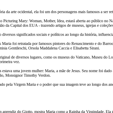
a da arte ocidental, ela foi um dos personagens mais famosos a ser ret
sição Picturing Mary: Woman, Mother, Idea, estará aberta ao público
ão da Capital dos EUA - trazendo artigos de museus, igrejas e coleções
iversos significados sociais e políticos ao longo da história, influenc
s Maria foi retratada por famosos pintores do Renascimento e do Barro
misia Gentileschi, Orsola Maddalena Caccia e Elisabetta Sirani.
riginal de diversos lugares, como os museus do Vaticano, Museu do Louvr
primeira vez.
s estava uma jovem mulher: Maria, a mãe de Jesus. Seu nome foi dado a c
ição, Monsignor Timothy Verdon.
ntado pela Virgem Maria e o poder que sua imagem teve ao longo dos ano
m aprendiz do Giotto, mostra Maria como a Rainha da Virgindade. Ela