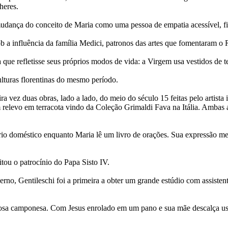
heres.
 mudança do conceito de Maria como uma pessoa de empatia acessível, 
b a influência da família Medici, patronos das artes que fomentaram o 
que refletisse seus próprios modos de vida: a Virgem usa vestidos de 
ulturas florentinas do mesmo período.
a vez duas obras, lado a lado, do meio do século 15 feitas pelo artist
 relevo em terracota vindo da Coleção Grimaldi Fava na Itália. Amba
io doméstico enquanto Maria lê um livro de orações. Sua expressão me
eitou o patrocínio do Papa Sisto IV.
erno, Gentileschi foi a primeira a obter um grande estúdio com assisten
osa camponesa. Com Jesus enrolado em um pano e sua mãe descalça us