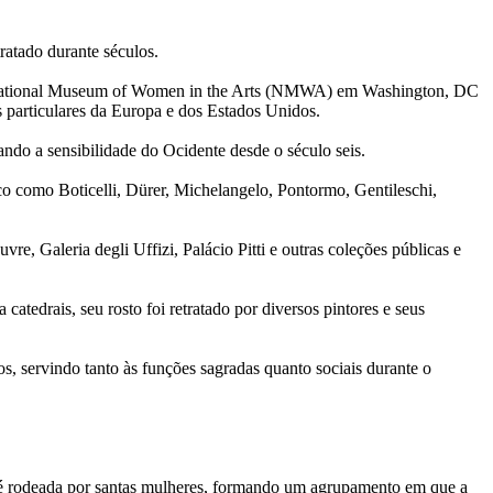
ratado durante séculos.
 no National Museum of Women in the Arts (NMWA) em Washington, DC
 particulares da Europa e dos Estados Unidos.
iando a sensibilidade do Ocidente desde o século seis.
co como Boticelli, Dürer, Michelangelo, Pontormo, Gentileschi,
e, Galeria degli Uffizi, Palácio Pitti e outras coleções públicas e
atedrais, seu rosto foi retratado por diversos pintores e seus
s, servindo tanto às funções sagradas quanto sociais durante o
 é rodeada por santas mulheres, formando um agrupamento em que a