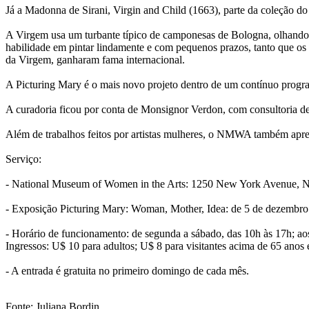
Já a Madonna de Sirani, Virgin and Child (1663), parte da coleção 
A Virgem usa um turbante típico de camponesas de Bologna, olhando c
habilidade em pintar lindamente e com pequenos prazos, tanto que os 
da Virgem, ganharam fama internacional.
A Picturing Mary é o mais novo projeto dentro de um contínuo prog
A curadoria ficou por conta de Monsignor Verdon, com consultoria de
Além de trabalhos feitos por artistas mulheres, o NMWA também aprese
Serviço:
- National Museum of Women in the Arts: 1250 New York Avenue, 
- Exposição Picturing Mary: Woman, Mother, Idea: de 5 de dezembro 
- Horário de funcionamento: de segunda a sábado, das 10h às 17h; a
Ingressos: U$ 10 para adultos; U$ 8 para visitantes acima de 65 anos
- A entrada é gratuita no primeiro domingo de cada mês.
Fonte: Juliana Bordin