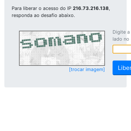
Para liberar o acesso
do IP
216.73.216.138
,
responda ao desafio abaixo.
Digite 
lado no
[trocar imagem]