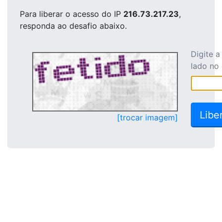
Para liberar o acesso
do IP
216.73.217.23
,
responda ao desafio abaixo.
Digite 
lado no
[trocar imagem]