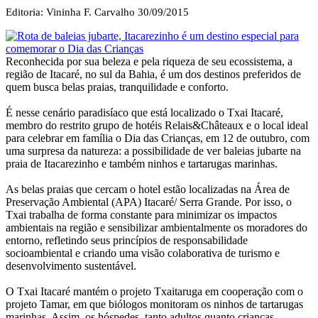
Editoria: Vininha F. Carvalho
30/09/2015
Reconhecida por sua beleza e pela riqueza de seu ecossistema, a
região de Itacaré, no sul da Bahia, é um dos destinos preferidos de
quem busca belas praias, tranquilidade e conforto.
É nesse cenário paradisíaco que está localizado o Txai Itacaré,
membro do restrito grupo de hotéis Relais&Châteaux e o local ideal
para celebrar em família o Dia das Crianças, em 12 de outubro, com
uma surpresa da natureza: a possibilidade de ver baleias jubarte na
praia de Itacarezinho e também ninhos e tartarugas marinhas.
As belas praias que cercam o hotel estão localizadas na Área de
Preservação Ambiental (APA) Itacaré/ Serra Grande. Por isso, o
Txai trabalha de forma constante para minimizar os impactos
ambientais na região e sensibilizar ambientalmente os moradores do
entorno, refletindo seus princípios de responsabilidade
socioambiental e criando uma visão colaborativa de turismo e
desenvolvimento sustentável.
O Txai Itacaré mantém o projeto Txaitaruga em cooperação com o
projeto Tamar, em que biólogos monitoram os ninhos de tartarugas
marinhas. Assim, os hóspedes, tanto adultos quanto crianças,