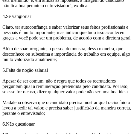
está mentindo, e, em ambas as hipóteses, a imagem do candidato
não fica boa perante o entrevistador", explica.
4.Se vangloriar
Claro, ter autoconfiança e saber valorizar seus feitos profissionais e
pessoais é muito importante, mas indicar que tudo isso aconteceu
graças a você pode ser um problema, de acordo com a diretora geral.
Além de soar arrogante, a pessoa demonstra, dessa maneira, que
desconhece ou subestima a importância do trabalho em equipe, algo
muito valorizado atualmente;
5.Falta de noção salarial
Apesar de ser comum, não é regra que todos os recrutadores
perguntam qual a remuneração pretendida pelo candidato. Por isso,
se esse for o caso, dizer qualquer valor pode não ser uma boa ideia.
Madalena observa que o candidato precisa mostrar qual raciocínio o
levou a pedir tal valor, e precisa saber justificá-lo da maneira correta,
perante o entrevistado;
6.Não questionar