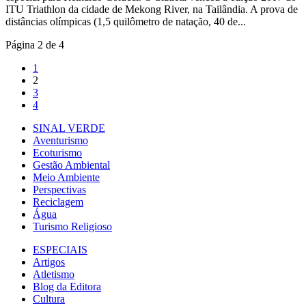
ITU Triathlon da cidade de Mekong River, na Tailândia. A prova de
distâncias olímpicas (1,5 quilômetro de natação, 40 de...
Página 2 de 4
1
2
3
4
SINAL VERDE
Aventurismo
Ecoturismo
Gestão Ambiental
Meio Ambiente
Perspectivas
Reciclagem
Água
Turismo Religioso
ESPECIAIS
Artigos
Atletismo
Blog da Editora
Cultura